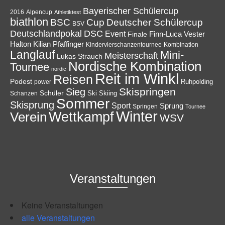
Bayerischer Schülercup
Alpencup
2016
Athletiktest
biathlon
Cup
BSC
Deutscher Schülercup
BSV
Deutschlandpokal
DSC
Event
Finale
Finn-Luca Vester
Halton
Kilian Pfaffinger
Kindervierschanzentournee
Kombination
Langlauf
Mini-
Meisterschaft
Lukas Strauch
Nordische Kombination
Tournee
nordic
Reit im Winkl
Reisen
Podest
Ruhpolding
power
Skispringen
Sieg
Schüler
Ski
Skiing
Schanzen
Sommer
Skisprung
Sport
Sprung
Springen
Tournee
Winter
Wettkampf
Verein
WSV
Veranstaltungen
Keine Veranstaltungen
alle Veranstaltungen