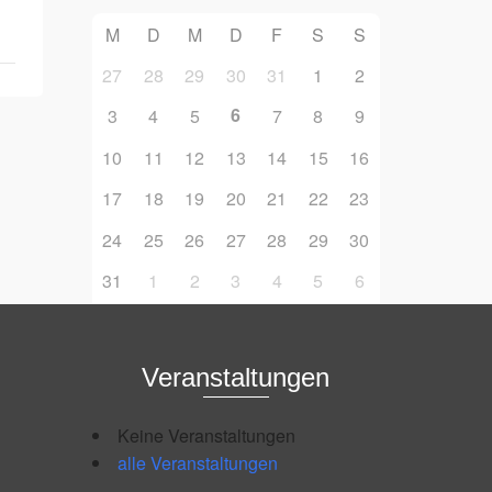
M
D
M
D
F
S
S
27
28
29
30
31
1
2
6
3
4
5
7
8
9
10
11
12
13
14
15
16
17
18
19
20
21
22
23
24
25
26
27
28
29
30
31
1
2
3
4
5
6
Veranstaltungen
Keine Veranstaltungen
alle Veranstaltungen