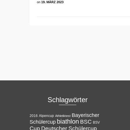
on
19. MÄRZ 2023
Schlagwörter
Bayerischer
Alpencup
2016
Athletiktest
biathlon
BSC
Schülercup
BSV
Cup
Deutscher Schülercup