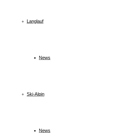
Langlauf
News
Ski-Alpin
News