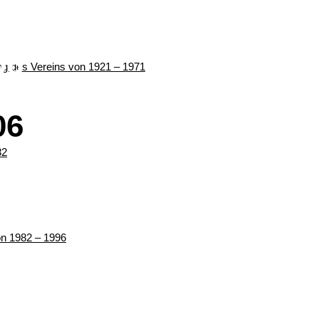
06
ung des Vereins von 1921 – 1971
06
82
von 1982 – 1996