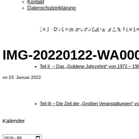
Kontakt
Datenschutzerklärung
IMG-20220122-WA00
Teil I – Die Gründung, der Aufbau und die Erhalt
IMG-20220122-WA00
Teil II – Das „Goldene Jahrzehnt“ von 1972 – 19
on
23. Januar 2022
Teil III – Die Zeit der „Großen Veranstaltungen“ 
Kalender