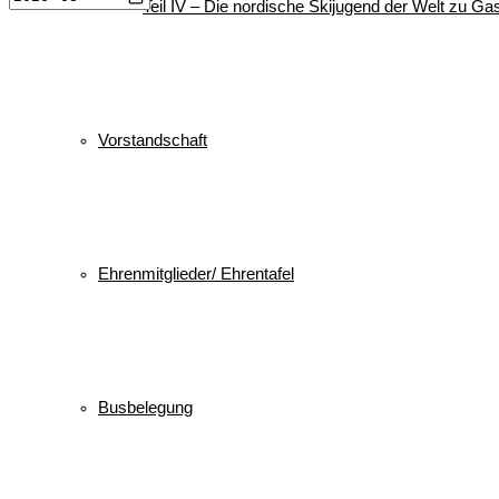
Teil IV – Die nordische Skijugend der Welt zu Gas
Vorstandschaft
Ehrenmitglieder/ Ehrentafel
Busbelegung