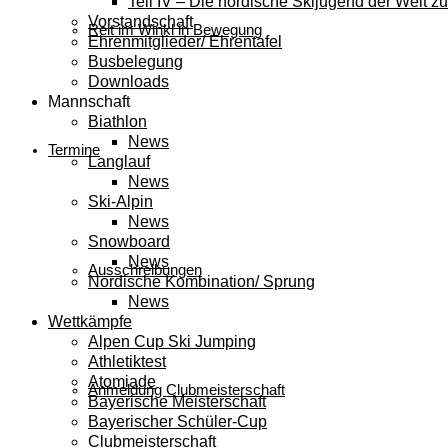
Teil IV – Die nordische Skijugend der Welt zu
Vorstandschaft
Reit im Winkl in Bewegung
Ehrenmitglieder/ Ehrentafel
Busbelegung
Downloads
Mannschaft
Biathlon
News
Termine
Langlauf
News
Ski-Alpin
News
Snowboard
News
Ausschreibungen
Nordische Kombination/ Sprung
News
Wettkämpfe
Alpen Cup Ski Jumping
Athletiktest
Atomiade
Anmeldung Clubmeisterschaft
Bayerische Meisterschaft
Bayerischer Schüler-Cup
Clubmeisterschaft