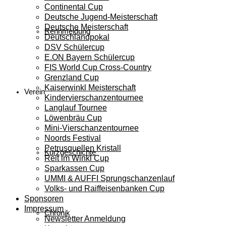
Continental Cup
Deutsche Jugend-Meisterschaft
Deutsche Meisterschaft
Rennmeldung
Deutschlandpokal
DSV Schülercup
E.ON Bayern Schülercup
FIS World Cup Cross-Country
Grenzland Cup
Kaiserwinkl Meisterschaft
Verein
Kindervierschanzentournee
Langlauf Tournee
Löwenbräu Cup
Mini-Vierschanzentournee
Noords Festival
Petrusquellen Kristall
Kurzgeschichte
Reit im Winkl Cup
Sparkassen Cup
UMMI & AUFFI Sprungschanzenlauf
Volks- und Raiffeisenbanken Cup
Sponsoren
Impressum
Chronik
Newsletter Anmeldung