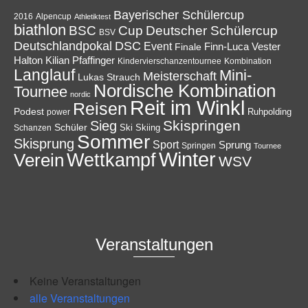
Bayerischer Schülercup
Alpencup
2016
Athletiktest
biathlon
Cup
BSC
Deutscher Schülercup
BSV
Deutschlandpokal
DSC
Event
Finale
Finn-Luca Vester
Halton
Kilian Pfaffinger
Kindervierschanzentournee
Kombination
Langlauf
Mini-
Meisterschaft
Lukas Strauch
Nordische Kombination
Tournee
nordic
Reit im Winkl
Reisen
Podest
Ruhpolding
power
Skispringen
Sieg
Schüler
Ski
Skiing
Schanzen
Sommer
Skisprung
Sport
Sprung
Springen
Tournee
Winter
Wettkampf
Verein
WSV
Veranstaltungen
Keine Veranstaltungen
alle Veranstaltungen