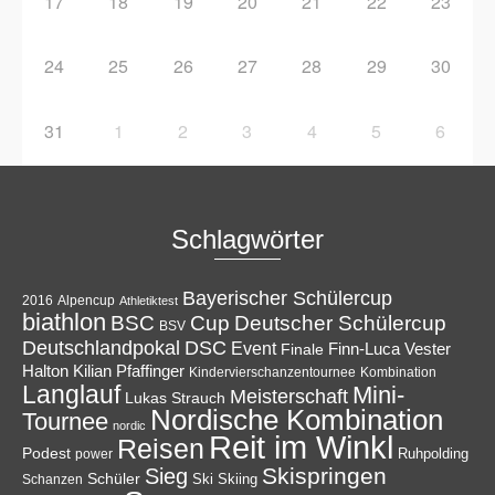
17
18
19
20
21
22
23
24
25
26
27
28
29
30
31
1
2
3
4
5
6
Schlagwörter
Bayerischer Schülercup
Alpencup
2016
Athletiktest
biathlon
Cup
BSC
Deutscher Schülercup
BSV
Deutschlandpokal
DSC
Event
Finale
Finn-Luca Vester
Halton
Kilian Pfaffinger
Kindervierschanzentournee
Kombination
Langlauf
Mini-
Meisterschaft
Lukas Strauch
Nordische Kombination
Tournee
nordic
Reit im Winkl
Reisen
Podest
Ruhpolding
power
Skispringen
Sieg
Schüler
Ski
Skiing
Schanzen