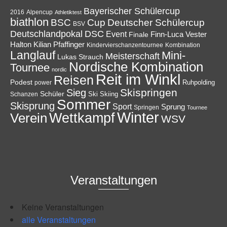
Bayerischer Schülercup
Alpencup
2016
Athletiktest
biathlon
Cup
BSC
Deutscher Schülercup
BSV
Deutschlandpokal
DSC
Event
Finale
Finn-Luca Vester
Halton
Kilian Pfaffinger
Kindervierschanzentournee
Kombination
Langlauf
Mini-
Meisterschaft
Lukas Strauch
Nordische Kombination
Tournee
nordic
Reit im Winkl
Reisen
Podest
Ruhpolding
power
Skispringen
Sieg
Schüler
Ski
Skiing
Schanzen
Sommer
Skisprung
Sport
Sprung
Springen
Tournee
Winter
Wettkampf
Verein
WSV
Veranstaltungen
Keine Veranstaltungen
alle Veranstaltungen