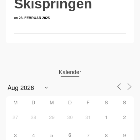
Skispringen
on
23. FEBRUAR 2025
Kalender
M
D
M
D
F
S
S
27
28
29
30
31
1
2
6
3
4
5
7
8
9