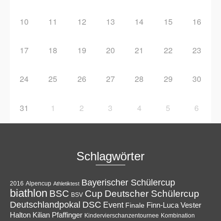
10
11
12
13
14
15
16
17
18
19
20
21
22
23
24
25
26
27
28
29
30
31
1
2
3
4
5
6
Schlagwörter
Bayerischer Schülercup
Alpencup
2016
Athletiktest
biathlon
Cup
BSC
Deutscher Schülercup
BSV
Deutschlandpokal
DSC
Event
Finale
Finn-Luca Vester
Halton
Kilian Pfaffinger
Kindervierschanzentournee
Kombination