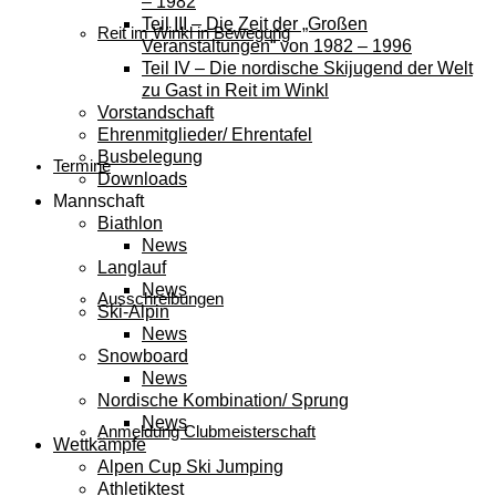
– 1982
Teil III – Die Zeit der „Großen
Reit im Winkl in Bewegung
Veranstaltungen“ von 1982 – 1996
Teil IV – Die nordische Skijugend der Welt
zu Gast in Reit im Winkl
Vorstandschaft
Ehrenmitglieder/ Ehrentafel
Busbelegung
Termine
Downloads
Mannschaft
Biathlon
News
Langlauf
News
Ausschreibungen
Ski-Alpin
News
Snowboard
News
Nordische Kombination/ Sprung
News
Anmeldung Clubmeisterschaft
Wettkämpfe
Alpen Cup Ski Jumping
Athletiktest