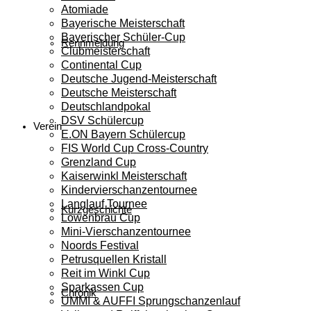
Atomiade
Bayerische Meisterschaft
Bayerischer Schüler-Cup
Rennmeldung
Clubmeisterschaft
Continental Cup
Deutsche Jugend-Meisterschaft
Deutsche Meisterschaft
Deutschlandpokal
DSV Schülercup
Verein
E.ON Bayern Schülercup
FIS World Cup Cross-Country
Grenzland Cup
Kaiserwinkl Meisterschaft
Kindervierschanzentournee
Langlauf Tournee
Kurzgeschichte
Löwenbräu Cup
Mini-Vierschanzentournee
Noords Festival
Petrusquellen Kristall
Reit im Winkl Cup
Sparkassen Cup
Chronik
UMMI & AUFFI Sprungschanzenlauf