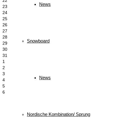
22
News
23
24
25
26
27
28
Snowboard
29
30
31
1
2
3
News
4
5
6
Schlagwörter
Nordische Kombination/ Sprung
biathlon
Bayerischer Schülercup
Alpencup
2016
Athletiktest
Cup
BSC
Deutscher Schülercup
BSV