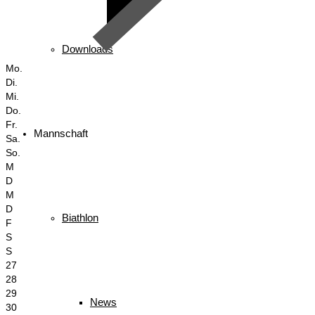
Downloads
Mo.
Di.
Mi.
Do.
Fr.
Mannschaft
Sa.
So.
M
D
M
D
Biathlon
F
S
S
27
28
29
News
30