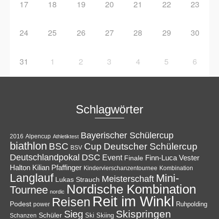
17
18
19
20
21
22
23
24
25
26
27
28
29
30
31
1
2
3
4
5
6
Schlagwörter
Bayerischer Schülercup
Alpencup
2016
Athletiktest
biathlon
Cup
BSC
Deutscher Schülercup
BSV
Deutschlandpokal
DSC
Event
Finale
Finn-Luca Vester
Halton
Kilian Pfaffinger
Kindervierschanzentournee
Kombination
Langlauf
Mini-
Meisterschaft
Lukas Strauch
Nordische Kombination
Tournee
nordic
Reit im Winkl
Reisen
Podest
Ruhpolding
power
Skispringen
Sieg
Schüler
Ski
Skiing
Schanzen