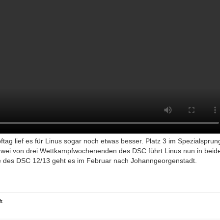
g lief es für Linus sogar noch etwas besser. Platz 3 im Spezialsprun
 zwei von drei Wettkampfwochenenden des DSC führt Linus nun in beid
 des DSC 12/13 geht es im Februar nach Johanngeorgenstadt.
ft