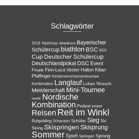
Schlagwörter
Bayerischer
Alpencup
2016
Athletiktest
biathlon
BSC
Schülercup
BSV
Cup
Deutscher Schülercup
Deutschlandpokal
DSC
Event
Halton
Finale
Finn-Luca Vester
Kilian
Pfaffinger
Kindervierschanzentournee
Langlauf
Lukas Strauch
Kombination
Mini-Tournee
Meisterschaft
Nordische
nordic
Kombination
Podest
power
Reit im Winkl
Reisen
Sieg
Ruhpolding
Schüler
Ski
Schanzen
Skispringen
Skisprung
Skiing
Sommer
Sport
Sprung
Springen