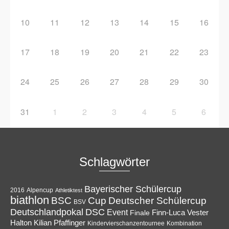
10
11
12
13
14
15
16
17
18
19
20
21
22
23
24
25
26
27
28
29
30
31
1
2
3
4
5
6
Schlagwörter
Bayerischer Schülercup
Alpencup
2016
Athletiktest
biathlon
Cup
BSC
Deutscher Schülercup
BSV
Deutschlandpokal
DSC
Event
Finale
Finn-Luca Vester
Halton
Kilian Pfaffinger
Kindervierschanzentournee
Kombination