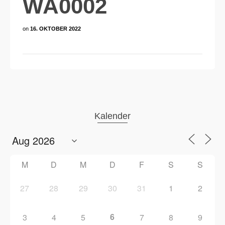
WA0002
on
16. OKTOBER 2022
Kalender
M
D
M
D
F
S
S
27
28
29
30
31
1
2
6
3
4
5
7
8
9