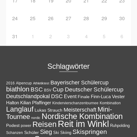
17
18
19
20
21
22
23
24
25
26
27
28
29
30
31
1
2
3
4
5
6
Schlagwörter
Bayerischer Schülercup
Alpencup
2016
Athletiktest
biathlon
Cup
BSC
Deutscher Schülercup
BSV
Deutschlandpokal
DSC
Event
Finale
Finn-Luca Vester
Halton
Kilian Pfaffinger
Kindervierschanzentournee
Kombination
Langlauf
Mini-
Meisterschaft
Lukas Strauch
Nordische Kombination
Tournee
nordic
Reit im Winkl
Reisen
Podest
Ruhpolding
power
Skispringen
Sieg
Schüler
Ski
Skiing
Schanzen