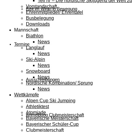
Teil IV – Die nordische Skijugend der Welt zu
Vorstandschaft
Reit im Winkl in Bewegung
Ehrenmitglieder/ Ehrentafel
Busbelegung
Downloads
Mannschaft
Biathlon
News
Termine
Langlauf
News
Ski-Alpin
News
Snowboard
News
Ausschreibungen
Nordische Kombination/ Sprung
News
Wettkämpfe
Alpen Cup Ski Jumping
Athletiktest
Atomiade
Anmeldung Clubmeisterschaft
Bayerische Meisterschaft
Bayerischer Schüler-Cup
Clubmeisterschaft