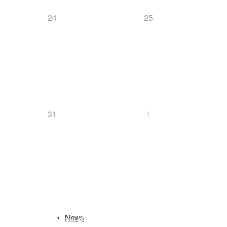
24
25
Langlauf
News
31
1
Ski-Alpin
Schlagwörter
biathlon
B
Bayerischer Schülercup
News
Alpencup
2016
Athletiktest