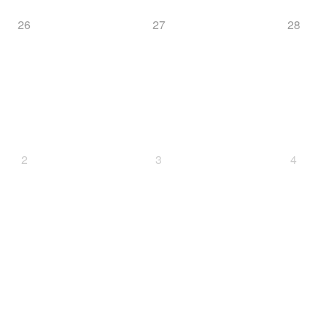
26
27
28
2
3
4
Cup
SC
Deutscher Schülercup
Deutschlandpokal
D
BSV