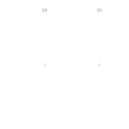
29
30
5
6
SC
Event
Halton
Finale
Finn-Luca Vester
Kilian Pfaffinger