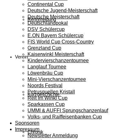
Continental Cup
Deutsche Jugend-Meisterschaft
Deutsche Meisterschaft
Rennmeldung
Deutschlandpokal
DSV Schülercup
E.ON Bayern Schülercup
FIS World Cup Cross-Country
Grenzland Cup
Kaiserwinkl Meisterschaft
Verein
Kindervierschanzentournee
Langlauf Tournee
Löwenbräu Cup
Mini-Vierschanzentournee
Noords Festival
Petrusquellen Kristall
Kurzgeschichte
Reit im Winkl Cup
Sparkassen Cup
UMMI & AUFFI Sprungschanzenlauf
Volks- und Raiffeisenbanken Cup
Sponsoren
Impressum
Chronik
Newsletter Anmeldung