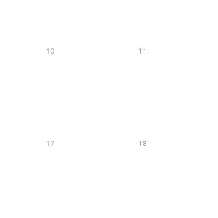
Downloads
10
11
Mannschaft
Biathlon
17
18
News