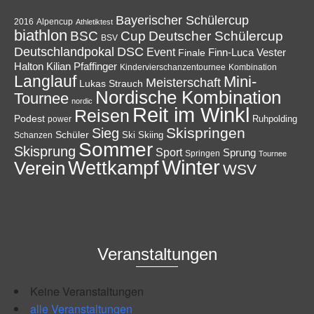
Bayerischer Schülercup
Alpencup
2016
Athletiktest
biathlon
Cup
BSC
Deutscher Schülercup
BSV
Deutschlandpokal
DSC
Event
Finale
Finn-Luca Vester
Halton
Kilian Pfaffinger
Kindervierschanzentournee
Kombination
Langlauf
Mini-
Meisterschaft
Lukas Strauch
Nordische Kombination
Tournee
nordic
Reit im Winkl
Reisen
Podest
Ruhpolding
power
Skispringen
Sieg
Schüler
Ski
Skiing
Schanzen
Sommer
Skisprung
Sport
Sprung
Springen
Tournee
Winter
Wettkampf
Verein
WSV
Veranstaltungen
Keine Veranstaltungen
alle Veranstaltungen