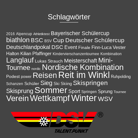
Schlagwörter
Bayerischer Schülercup
Alpencup
2016
Athletiktest
biathlon
Cup
BSC
Deutscher Schülercup
BSV
Deutschlandpokal
DSC
Event
Finale
Finn-Luca Vester
Halton
Kilian Pfaffinger
Kindervierschanzentournee
Kombination
Langlauf
Mini-
Meisterschaft
Lukas Strauch
Nordische Kombination
Tournee
nordic
Reit im Winkl
Reisen
Podest
Ruhpolding
power
Skispringen
Sieg
Schüler
Ski
Skiing
Schanzen
Sommer
Skisprung
Sport
Sprung
Springen
Tournee
Winter
Wettkampf
Verein
WSV