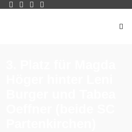
3. Platz für Magda
Höger hinter Leni
Burger und Tabea
Oeffner (beide SC
Partenkirchen)