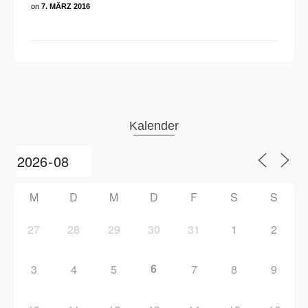
on
7. MÄRZ 2016
Kalender
M
D
M
D
F
S
S
27
28
29
30
31
1
2
6
3
4
5
7
8
9