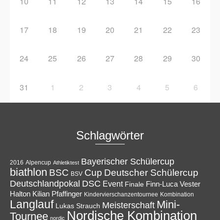
10
11
12
13
14
15
16
17
18
19
20
21
22
23
24
25
26
27
28
29
30
31
1
2
3
4
5
6
Schlagwörter
Bayerischer Schülercup
Alpencup
2016
Athletiktest
biathlon
Cup
BSC
Deutscher Schülercup
BSV
Deutschlandpokal
DSC
Event
Finale
Finn-Luca Vester
Halton
Kilian Pfaffinger
Kindervierschanzentournee
Kombination
Langlauf
Mini-
Meisterschaft
Lukas Strauch
Nordische Kombination
Tournee
nordic