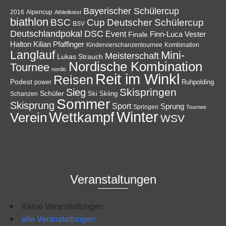
Bayerischer Schülercup
Alpencup
2016
Athletiktest
biathlon
Cup
BSC
Deutscher Schülercup
BSV
Deutschlandpokal
DSC
Event
Finale
Finn-Luca Vester
Halton
Kilian Pfaffinger
Kindervierschanzentournee
Kombination
Langlauf
Mini-
Meisterschaft
Lukas Strauch
Nordische Kombination
Tournee
nordic
Reit im Winkl
Reisen
Podest
Ruhpolding
power
Skispringen
Sieg
Schüler
Ski
Skiing
Schanzen
Sommer
Skisprung
Sport
Sprung
Springen
Tournee
Winter
Wettkampf
Verein
WSV
Veranstaltungen
Keine Veranstaltungen
alle Veranstaltungen