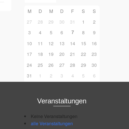
M
D
M
D
F
S
S
27
28
29
30
31
1
2
7
3
4
5
6
8
9
10
11
12
13
14
15
16
17
18
19
20
21
22
23
24
25
26
27
28
29
30
31
1
2
3
4
5
6
Veranstaltungen
Keine Veranstaltungen
alle Veranstaltungen