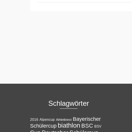
Schlagwörter
Bayerischer
Alpencup
2016
Athletiktest
biathlon
BSC
Schülercup
BSV