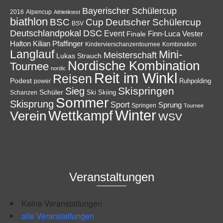
Bayerischer Schülercup
Alpencup
2016
Athletiktest
biathlon
Cup
BSC
Deutscher Schülercup
BSV
Deutschlandpokal
DSC
Event
Finale
Finn-Luca Vester
Halton
Kilian Pfaffinger
Kindervierschanzentournee
Kombination
Langlauf
Mini-
Meisterschaft
Lukas Strauch
Nordische Kombination
Tournee
nordic
Reit im Winkl
Reisen
Podest
Ruhpolding
power
Skispringen
Sieg
Schüler
Ski
Skiing
Schanzen
Sommer
Skisprung
Sport
Sprung
Springen
Tournee
Winter
Wettkampf
Verein
WSV
Veranstaltungen
Keine Veranstaltungen
alle Veranstaltungen