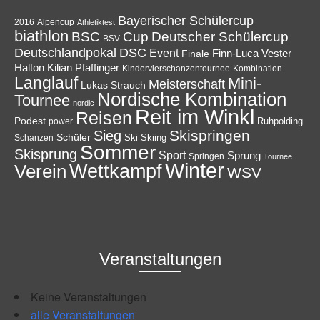
Bayerischer Schülercup
Alpencup
2016
Athletiktest
biathlon
Cup
BSC
Deutscher Schülercup
BSV
Deutschlandpokal
DSC
Event
Finale
Finn-Luca Vester
Halton
Kilian Pfaffinger
Kindervierschanzentournee
Kombination
Langlauf
Mini-
Meisterschaft
Lukas Strauch
Nordische Kombination
Tournee
nordic
Reit im Winkl
Reisen
Podest
Ruhpolding
power
Skispringen
Sieg
Schüler
Ski
Skiing
Schanzen
Sommer
Skisprung
Sport
Sprung
Springen
Tournee
Winter
Wettkampf
Verein
WSV
Veranstaltungen
Keine Veranstaltungen
alle Veranstaltungen