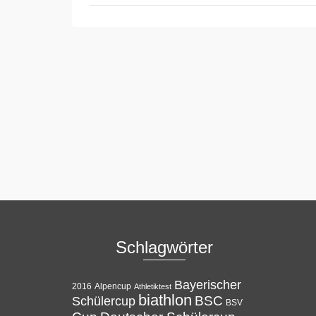
Schlagwörter
Bayerischer
Alpencup
2016
Athletiktest
biathlon
BSC
Schülercup
BSV