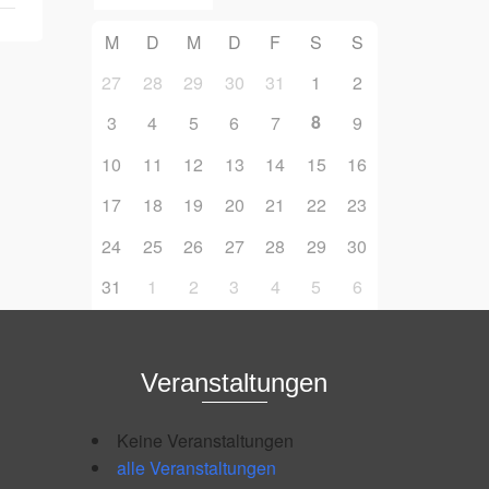
M
D
M
D
F
S
S
27
28
29
30
31
1
2
8
3
4
5
6
7
9
10
11
12
13
14
15
16
17
18
19
20
21
22
23
24
25
26
27
28
29
30
31
1
2
3
4
5
6
Veranstaltungen
Keine Veranstaltungen
alle Veranstaltungen