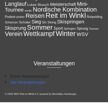
Langlauf
Mini-
Meisterschaft
Lukas Strauch
Nordische Kombination
Tournee
nordic
Reit im Winkl
Reisen
Podest
Ruhpolding
power
Skispringen
Sieg
Schüler
Ski
Skiing
Schanzen
Sommer
Skisprung
Sport
Sprung
Springen
Tournee
Winter
Wettkampf
Verein
WSV
Veranstaltungen
Keine Veranstaltungen
alle Veranstaltungen
© 2026 WSV Reit im Winkl e.V. powerd by Maximilian Hamberger