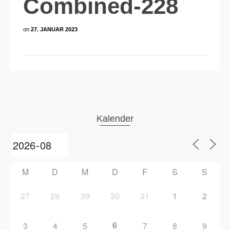
Combined-228
on
27. JANUAR 2023
Kalender
M
D
M
D
F
S
S
27
28
29
30
31
1
2
6
3
4
5
7
8
9