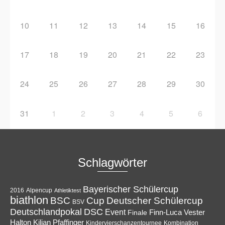
10
11
12
13
14
15
16
17
18
19
20
21
22
23
24
25
26
27
28
29
30
31
1
2
3
4
5
6
Schlagwörter
Bayerischer Schülercup
Alpencup
2016
Athletiktest
biathlon
Cup
BSC
Deutscher Schülercup
BSV
Deutschlandpokal
DSC
Event
Finale
Finn-Luca Vester
Halton
Kilian Pfaffinger
Kindervierschanzentournee
Kombination