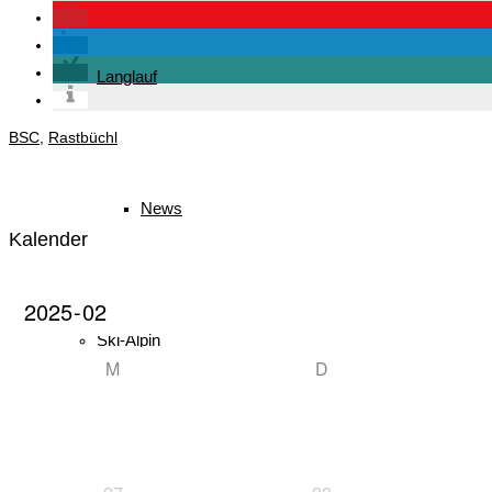
Langlauf
BSC
,
Rastbüchl
News
Kalender
Ski-Alpin
M
D
News