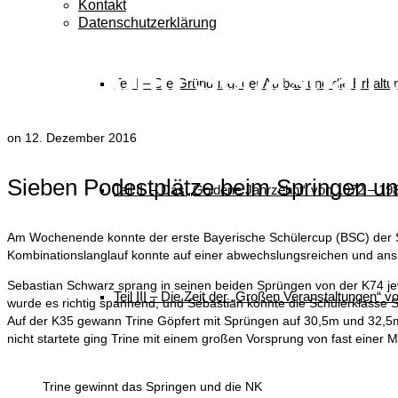
Kontakt
Datenschutzerklärung
Trine und Sebastian
Teil I – Die Gründung, der Aufbau und die Erhalt
on
12. Dezember 2016
Sieben Podestplätze beim Springen u
Teil II – Das „Goldene Jahrzehnt“ von 1972 – 19
Am Wochenende konnte der erste Bayerische Schülercup (BSC) der Sk
Kombinationslanglauf konnte auf einer abwechslungsreichen und a
Sebastian Schwarz sprang in seinen beiden Sprüngen von der K74 j
Teil III – Die Zeit der „Großen Veranstaltungen“ 
wurde es richtig spannend, und Sebastian konnte die Schülerklasse
Auf der K35 gewann Trine Göpfert mit Sprüngen auf 30,5m und 32,5
nicht startete ging Trine mit einem großen Vorsprung von fast eine
Trine gewinnt das Springen und die NK