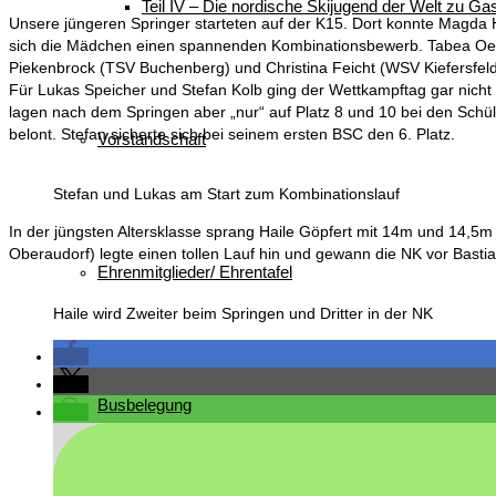
Teil IV – Die nordische Skijugend der Welt zu Gas
Unsere jüngeren Springer starteten auf der K15. Dort konnte Magda 
sich die Mädchen einen spannenden Kombinationsbewerb. Tabea Oeffn
Piekenbrock (TSV Buchenberg) und Christina Feicht (WSV Kiefersfeld
Für Lukas Speicher und Stefan Kolb ging der Wettkampftag gar nicht 
lagen nach dem Springen aber „nur“ auf Platz 8 und 10 bei den Schül
belont. Stefan sicherte sich bei seinem ersten BSC den 6. Platz.
Vorstandschaft
Stefan und Lukas am Start zum Kombinationslauf
In der jüngsten Altersklasse sprang Haile Göpfert mit 14m und 14,5
Oberaudorf) legte einen tollen Lauf hin und gewann die NK vor Basti
Ehrenmitglieder/ Ehrentafel
Haile wird Zweiter beim Springen und Dritter in der NK
Busbelegung