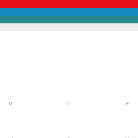
M
D
F