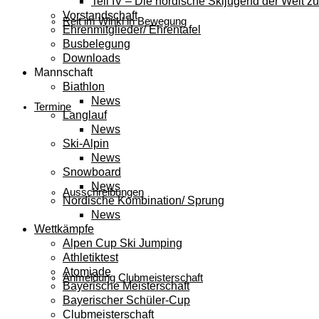
Teil IV – Die nordische Skijugend der Welt zu
Vorstandschaft
Reit im Winkl in Bewegung
Ehrenmitglieder/ Ehrentafel
Busbelegung
Downloads
Mannschaft
Biathlon
News
Termine
Langlauf
News
Ski-Alpin
News
Snowboard
News
Ausschreibungen
Nordische Kombination/ Sprung
News
Wettkämpfe
Alpen Cup Ski Jumping
Athletiktest
Atomiade
Anmeldung Clubmeisterschaft
Bayerische Meisterschaft
Bayerischer Schüler-Cup
Clubmeisterschaft