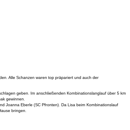
ischen Schülercup
en. Alle Schanzen waren top präpariert und auch der
eschlagen geben. Im anschließenden Kombinationslanglauf über 5 km
sak gewinnen.
d Joanna Eberle (SC Pfronten). Da Lisa beim Kombinationslauf
Hause bringen.