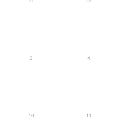
27
28
Snowboard
3
4
News
Nordische Kombination/ Sprung
10
11