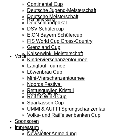
Continental Cup
Deutsche Jugend-Meisterschaft
Deutsche Meisterschaft
Rennmeldung
Deutschlandpokal
DSV Schülercup
E.ON Bayern Schülercup
FIS World Cup Cross-Country
Grenzland Cup
Kaiserwinkl Meisterschaft
Verein
Kindervierschanzentournee
Langlauf Tournee
Löwenbräu Cup
Mini-Vierschanzentournee
Noords Festival
Petrusquellen Kristall
Kurzgeschichte
Reit im Winkl Cup
Sparkassen Cup
UMMI & AUFFI Sprungschanzenlauf
Volks- und Raiffeisenbanken Cup
Sponsoren
Impressum
Chronik
Newsletter Anmeldung