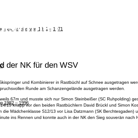
 gewinnen beim Bayer
ung des Vereins von 1921 – 1971
nd der NK für den WSV
82
ispringer und Kombinierer in Rastbüchl auf Schnee ausgetragen werd
nspruchsvollen Runde am Schanzengelände ausgetragen werden.
eweils 67m und musste sich nur Simon Steinbeißer (SC Ruhpolding) g
von 1982 – 1996
 S14/15 knapp vor den beiden Rastbüchlern David Brückl und Simon Ko
m die Mädchenklasse S12/13 vor Lisa Datzmann (SK Berchtesgaden) un
r Minute ins Rennen und konnte auch in der NK den Sieg souverän nach 