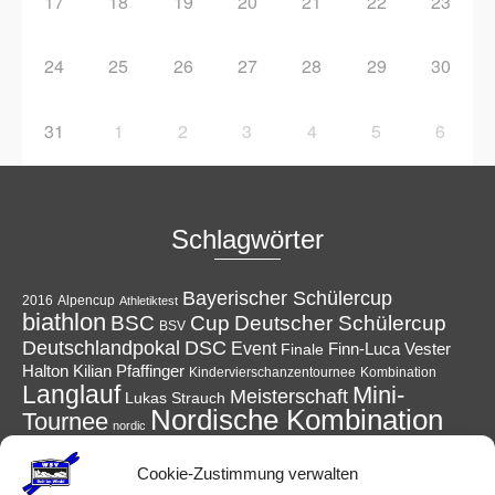
17
18
19
20
21
22
23
24
25
26
27
28
29
30
31
1
2
3
4
5
6
Schlagwörter
Bayerischer Schülercup
Alpencup
2016
Athletiktest
biathlon
Cup
BSC
Deutscher Schülercup
BSV
Deutschlandpokal
DSC
Event
Finale
Finn-Luca Vester
Halton
Kilian Pfaffinger
Kindervierschanzentournee
Kombination
Langlauf
Mini-
Meisterschaft
Lukas Strauch
Nordische Kombination
Tournee
nordic
Reit im Winkl
Reisen
Podest
Ruhpolding
power
Skispringen
Sieg
Cookie-Zustimmung verwalten
Schüler
Ski
Skiing
Schanzen