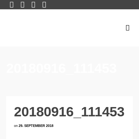
20180916_111453
20180916_111453
on
29. SEPTEMBER 2018