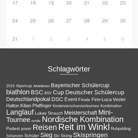
17
18
19
20
21
22
23
24
25
26
27
28
29
30
31
1
2
3
4
5
6
Schlagwörter
Bayerischer Schülercup
Alpencup
2016
Athletiktest
biathlon
Cup
BSC
Deutscher Schülercup
BSV
Deutschlandpokal
DSC
Event
Finale
Finn-Luca Vester
Halton
Kilian Pfaffinger
Kindervierschanzentournee
Kombination
Langlauf
Mini-
Meisterschaft
Lukas Strauch
Nordische Kombination
Tournee
nordic
Reit im Winkl
Reisen
Podest
Ruhpolding
power
Skispringen
Sieg
Schüler
Ski
Skiing
Schanzen