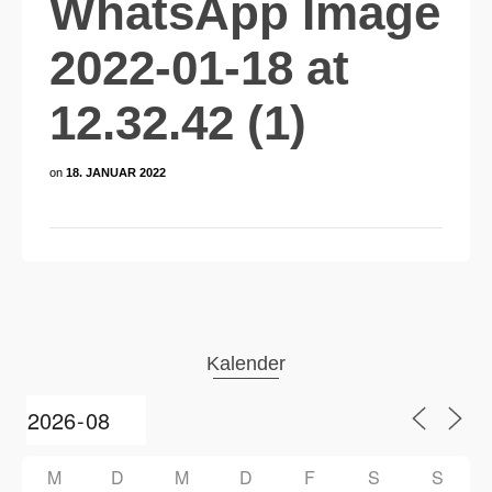
WhatsApp Image
2022-01-18 at
12.32.42 (1)
on
18. JANUAR 2022
Kalender
M
D
M
D
F
S
S