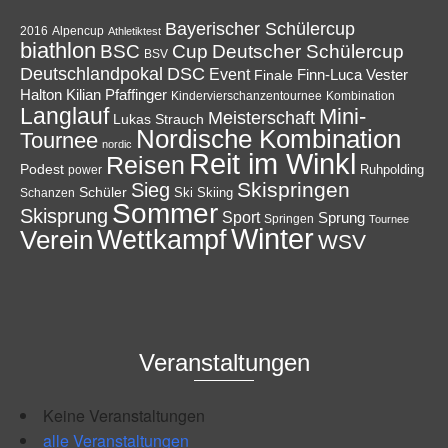
Bayerischer Schülercup
Alpencup
2016
Athletiktest
biathlon
Cup
BSC
Deutscher Schülercup
BSV
Deutschlandpokal
DSC
Event
Finale
Finn-Luca Vester
Halton
Kilian Pfaffinger
Kindervierschanzentournee
Kombination
Langlauf
Mini-
Meisterschaft
Lukas Strauch
Nordische Kombination
Tournee
nordic
Reit im Winkl
Reisen
Podest
Ruhpolding
power
Skispringen
Sieg
Schüler
Ski
Skiing
Schanzen
Sommer
Skisprung
Sport
Sprung
Springen
Tournee
Winter
Wettkampf
Verein
WSV
Veranstaltungen
Keine Veranstaltungen
alle Veranstaltungen