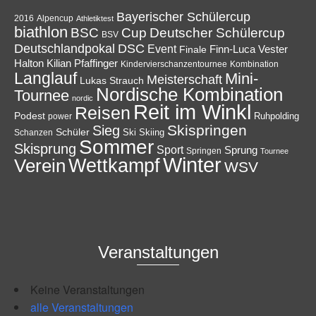
Bayerischer Schülercup
Alpencup
2016
Athletiktest
biathlon
Cup
BSC
Deutscher Schülercup
BSV
Deutschlandpokal
DSC
Event
Finale
Finn-Luca Vester
Halton
Kilian Pfaffinger
Kindervierschanzentournee
Kombination
Langlauf
Mini-
Meisterschaft
Lukas Strauch
Nordische Kombination
Tournee
nordic
Reit im Winkl
Reisen
Podest
Ruhpolding
power
Skispringen
Sieg
Schüler
Ski
Skiing
Schanzen
Sommer
Skisprung
Sport
Sprung
Springen
Tournee
Winter
Wettkampf
Verein
WSV
Veranstaltungen
Keine Veranstaltungen
alle Veranstaltungen