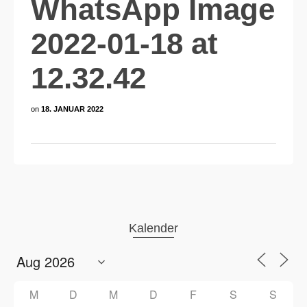
WhatsApp Image
2022-01-18 at
12.32.42
on
18. JANUAR 2022
Kalender
M
D
M
D
F
S
S