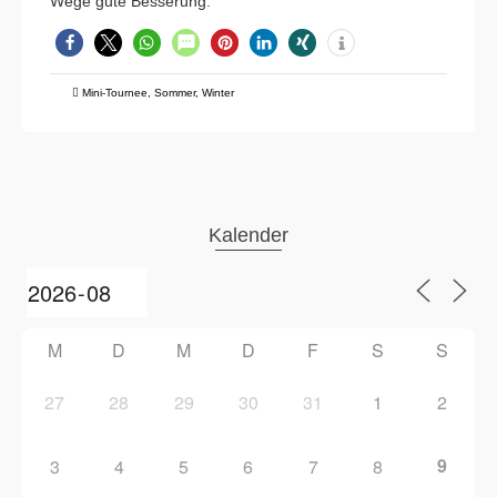
Wege gute Besserung.
Mini-Tournee
,
Sommer
,
Winter
Kalender
M
D
M
D
F
S
S
27
28
29
30
31
1
2
9
3
4
5
6
7
8