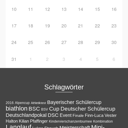
10
11
12
13
14
15
16
17
18
19
20
21
22
23
24
25
26
27
28
29
30
31
1
2
3
4
5
6
Schlagwörter
Bayerischer Schülercup
Alpencup
2016
Athletiktest
biathlon
Cup
BSC
Deutscher Schülercup
BSV
Deutschlandpokal
DSC
Event
Finale
Finn-Luca Vester
Halton
Kilian Pfaffinger
Kindervierschanzentournee
Kombination
Langlauf
Mini-
Meisterschaft
Lukas Strauch