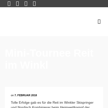
Mini-Tournee Reit
im Winkl
on
7. FEBRUAR 2018
Tolle Erfolge gab es für die Reit im Winkler Skispringer
und Nordisch Kombinierer beim Heimwettkampf der