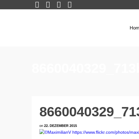
Hom
8660040329_713
8660040329_71
on
22. DEZEMBER 2015