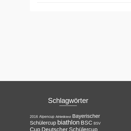
Schlagwörter
Bayerischer
Alpencup
2016
Athletiktest
biathlon
BSC
Schülercup
BSV
Cup
Deutscher Schülercup