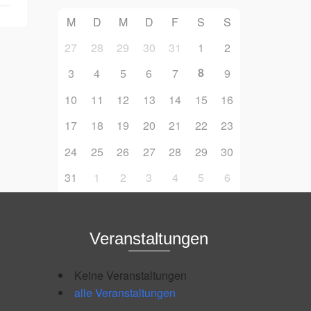
M
D
M
D
F
S
S
27
28
29
30
31
1
2
8
3
4
5
6
7
9
10
11
12
13
14
15
16
17
18
19
20
21
22
23
24
25
26
27
28
29
30
31
1
2
3
4
5
6
Veranstaltungen
Keine Veranstaltungen
alle Veranstaltungen