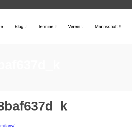
e
Blog
Termine
Verein
Mannschaft
baf637d_k
3baf637d_k