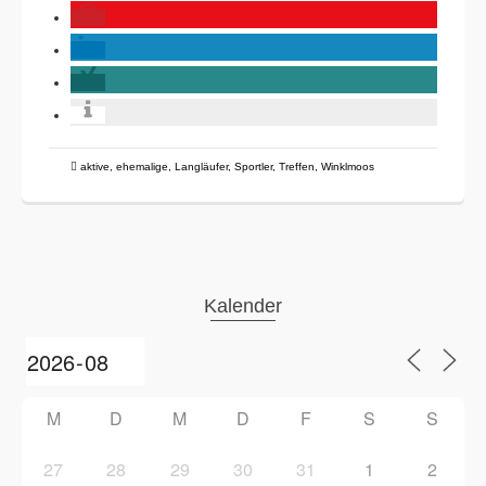
aktive
,
ehemalige
,
Langläufer
,
Sportler
,
Treffen
,
Winklmoos
Kalender
M
D
M
D
F
S
S
27
28
29
30
31
1
2