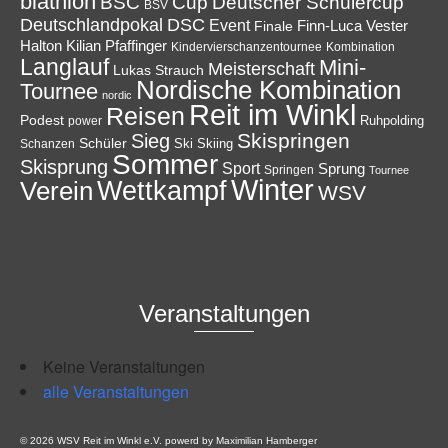
biathlon
Cup
BSC
Deutscher Schülercup
BSV
Deutschlandpokal
DSC
Event
Finale
Finn-Luca Vester
Halton
Kilian Pfaffinger
Kindervierschanzentournee
Kombination
Langlauf
Mini-
Meisterschaft
Lukas Strauch
Nordische Kombination
Tournee
nordic
Reit im Winkl
Reisen
Podest
Ruhpolding
power
Skispringen
Sieg
Schüler
Ski
Skiing
Schanzen
Sommer
Skisprung
Sport
Sprung
Springen
Tournee
Winter
Wettkampf
Verein
WSV
Veranstaltungen
Keine Veranstaltungen
alle Veranstaltungen
© 2026 WSV Reit im Winkl e.V. powerd by Maximilian Hamberger