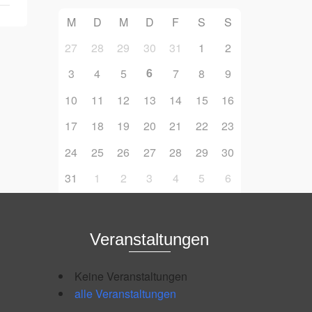
M
D
M
D
F
S
S
27
28
29
30
31
1
2
6
3
4
5
7
8
9
10
11
12
13
14
15
16
17
18
19
20
21
22
23
24
25
26
27
28
29
30
31
1
2
3
4
5
6
Veranstaltungen
Keine Veranstaltungen
alle Veranstaltungen