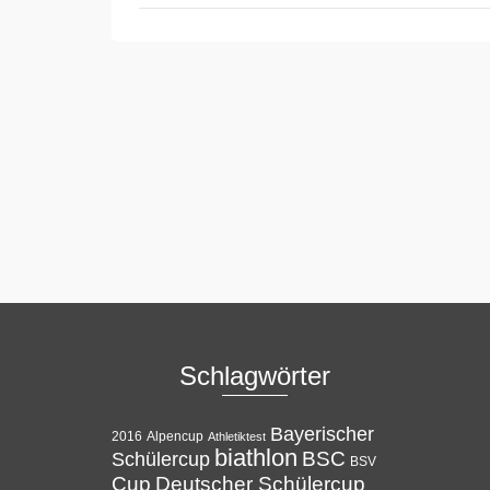
Schlagwörter
Bayerischer
Alpencup
2016
Athletiktest
biathlon
BSC
Schülercup
BSV
Cup
Deutscher Schülercup