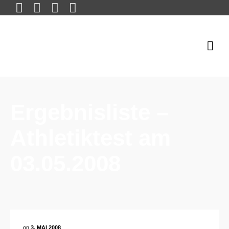
Ergebnisliste –
Athletiktest am
03.05.2008
on
3. MAI 2008