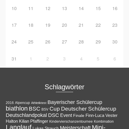
10
11
12
13
14
15
16
17
18
19
20
21
22
23
24
25
26
27
28
29
30
31
1
2
3
4
5
6
Schlagwörter
Bayerischer Schülercup
Alpencup
2016
Athletiktest
biathlon
Cup
BSC
Deutscher Schülercup
BSV
Deutschlandpokal
DSC
Event
Finale
Finn-Luca Vester
Halton
Kilian Pfaffinger
Kindervierschanzentournee
Kombination
Langlauf
Mini-
Meisterschaft
Lukas Strauch