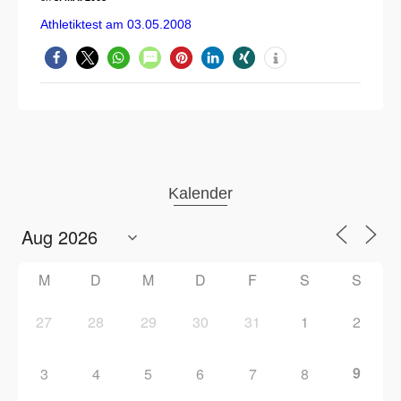
Athletiktest am 03.05.2008
Kalender
M
D
M
D
F
S
S
27
28
29
30
31
1
2
9
3
4
5
6
7
8