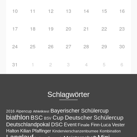
10
11
12
13
14
15
16
17
18
19
20
21
22
23
24
25
26
27
28
29
30
31
1
2
3
4
5
6
Schlagwörter
Bayerischer Schülercup
Alpencup
2016
Athletiktest
biathlon
Cup
BSC
Deutscher Schülercup
BSV
Deutschlandpokal
DSC
Event
Finale
Finn-Luca Vester
Halton
Kilian Pfaffinger
Kindervierschanzentournee
Kombination