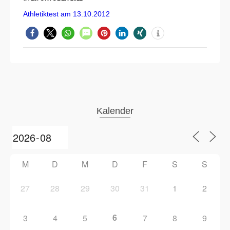
Athletiktest am 13.10.2012
Kalender
M
D
M
D
F
S
S
27
28
29
30
31
1
2
6
3
4
5
7
8
9