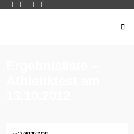
Ergebnisliste –
Athletiktest am
13.10.2012
on
13. OKTOBER 2012