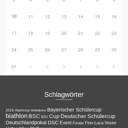
10
11
12
13
14
15
16
17
18
19
20
21
22
23
24
25
26
27
28
29
30
31
1
2
3
4
5
6
Schlagwörter
Bayerischer Schülercup
Alpencup
2016
Athletiktest
biathlon
Cup
BSC
Deutscher Schülercup
BSV
Deutschlandpokal
DSC
Event
Finale
Finn-Luca Vester