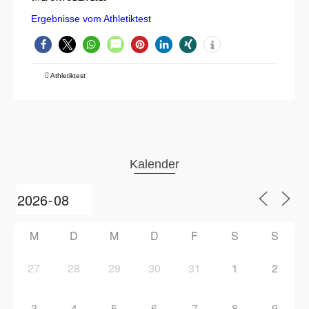
Ergebnisse vom Athletiktest
Athletiktest
Kalender
M
D
M
D
F
S
S
27
28
29
30
31
1
2
3
4
5
6
7
8
9