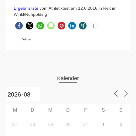
Ergebnisliste
vom Athletiktest am 12.6.2016 in Reit im
Winkl/Ruhpolding
Winter
Kalender
M
D
M
D
F
S
S
27
28
29
30
31
1
2