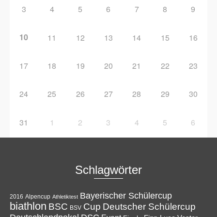
3
4
5
6
7
8
9
10
11
12
13
14
15
16
17
18
19
20
21
22
23
24
25
26
27
28
29
30
31
1
2
3
4
5
6
Schlagwörter
Bayerischer Schülercup
Alpencup
2016
Athletiktest
biathlon
Cup
BSC
Deutscher Schülercup
BSV