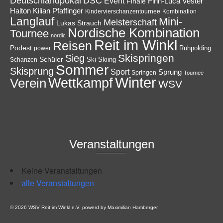
Deutschlandpokal
DSC
Event
Finale
Finn-Luca Vester
Halton
Kilian Pfaffinger
Kindervierschanzentournee
Kombination
Langlauf
Mini-
Meisterschaft
Lukas Strauch
Nordische Kombination
Tournee
nordic
Reit im Winkl
Reisen
Podest
Ruhpolding
power
Skispringen
Sieg
Schüler
Ski
Skiing
Schanzen
Sommer
Skisprung
Sport
Sprung
Springen
Tournee
Winter
Wettkampf
Verein
WSV
Veranstaltungen
Keine Veranstaltungen
alle Veranstaltungen
© 2026 WSV Reit im Winkl e.V. powerd by Maximilian Hamberger