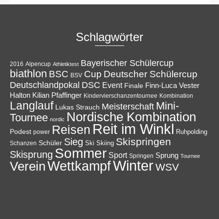
Schlagwörter
Bayerischer Schülercup
Alpencup
2016
Athletiktest
biathlon
Cup
BSC
Deutscher Schülercup
BSV
Deutschlandpokal
DSC
Event
Finale
Finn-Luca Vester
Halton
Kilian Pfaffinger
Kindervierschanzentournee
Kombination
Langlauf
Mini-
Meisterschaft
Lukas Strauch
Nordische Kombination
Tournee
nordic
Reit im Winkl
Reisen
Podest
Ruhpolding
power
Skispringen
Sieg
Schüler
Ski
Skiing
Schanzen
Sommer
Skisprung
Sport
Sprung
Springen
Tournee
Winter
Wettkampf
Verein
WSV