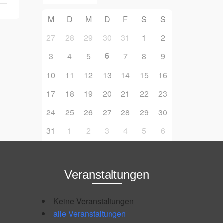
M
D
M
D
F
S
S
27
28
29
30
31
1
2
6
3
4
5
7
8
9
10
11
12
13
14
15
16
17
18
19
20
21
22
23
24
25
26
27
28
29
30
31
1
2
3
4
5
6
Veranstaltungen
Keine Veranstaltungen
alle Veranstaltungen