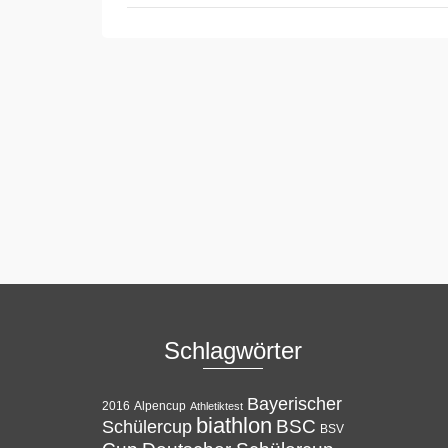
Schlagwörter
Bayerischer
Alpencup
2016
Athletiktest
biathlon
BSC
Schülercup
BSV