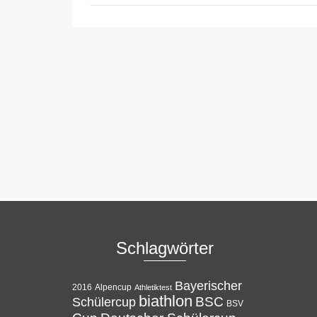
Schlagwörter
Bayerischer
Alpencup
2016
Athletiktest
biathlon
BSC
Schülercup
BSV