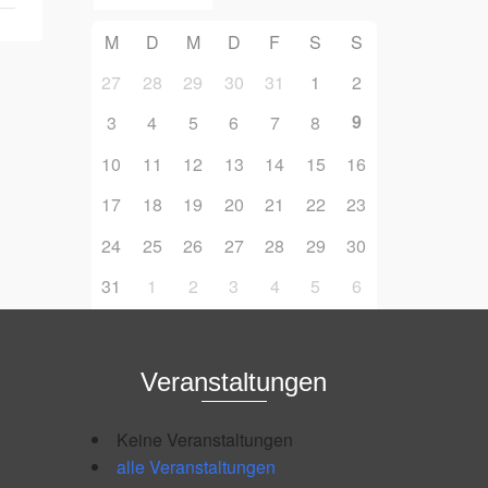
M
D
M
D
F
S
S
27
28
29
30
31
1
2
9
3
4
5
6
7
8
10
11
12
13
14
15
16
17
18
19
20
21
22
23
24
25
26
27
28
29
30
31
1
2
3
4
5
6
Veranstaltungen
Keine Veranstaltungen
alle Veranstaltungen