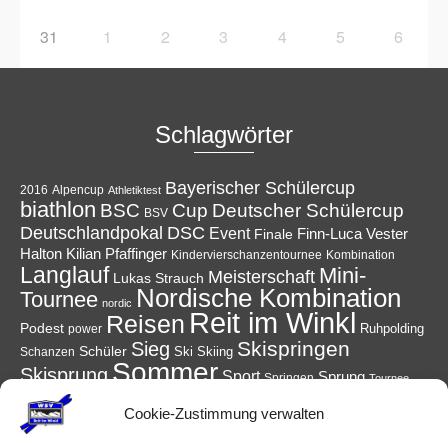
31
1
2
3
4
5
6
Schlagwörter
Bayerischer Schülercup
Alpencup
2016
Athletiktest
biathlon
Cup
BSC
Deutscher Schülercup
BSV
Deutschlandpokal
DSC
Event
Finale
Finn-Luca Vester
Halton
Kilian Pfaffinger
Kindervierschanzentournee
Kombination
Langlauf
Mini-
Meisterschaft
Lukas Strauch
Nordische Kombination
Tournee
nordic
Reit im Winkl
Reisen
Podest
Ruhpolding
power
Skispringen
Sieg
Schüler
Ski
Skiing
Schanzen
Sommer
Skisprung
Sport
Sprung
Springen
Tournee
Winter
Wettkampf
Verein
WSV
Cookie-Zustimmung verwalten