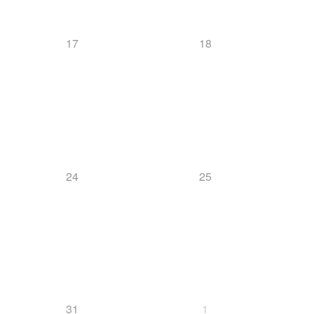
17
18
Snowboard
News
24
25
Nordische Kombination/ Sprung
31
1