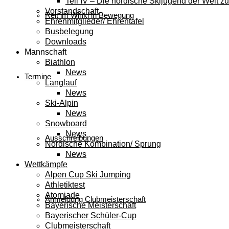
Teil IV – Die nordische Skijugend der Welt zu
Vorstandschaft
Reit im Winkl in Bewegung
Ehrenmitglieder/ Ehrentafel
Busbelegung
Downloads
Mannschaft
Biathlon
News
Termine
Langlauf
News
Ski-Alpin
News
Snowboard
News
Ausschreibungen
Nordische Kombination/ Sprung
News
Wettkämpfe
Alpen Cup Ski Jumping
Athletiktest
Atomiade
Anmeldung Clubmeisterschaft
Bayerische Meisterschaft
Bayerischer Schüler-Cup
Clubmeisterschaft