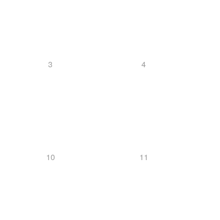
Langlauf
3
4
News
Ski-Alpin
10
11
News