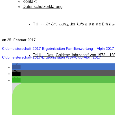
Kontakt
Datenschutzerklärung
Ergebnisse – Clubmei
Teil I – Die Gründung, der Aufbau und die Erhalt
on
25. Februar 2017
Clubmeisterschaft-2017-Ergebnislsiten Familienwertung – Alpin 2017
Teil II – Das „Goldene Jahrzehnt“ von 1972 – 19
Clubmeisterschaft-2017-Ergebnislsiten WSV-Club-Alpin 2017
Teil III – Die Zeit der „Großen Veranstaltungen“ 