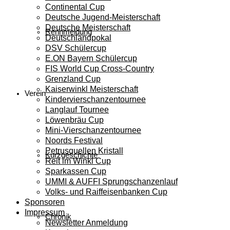
Continental Cup
Deutsche Jugend-Meisterschaft
Deutsche Meisterschaft
Rennmeldung
Deutschlandpokal
DSV Schülercup
E.ON Bayern Schülercup
FIS World Cup Cross-Country
Grenzland Cup
Kaiserwinkl Meisterschaft
Verein
Kindervierschanzentournee
Langlauf Tournee
Löwenbräu Cup
Mini-Vierschanzentournee
Noords Festival
Petrusquellen Kristall
Kurzgeschichte
Reit im Winkl Cup
Sparkassen Cup
UMMI & AUFFI Sprungschanzenlauf
Volks- und Raiffeisenbanken Cup
Sponsoren
Impressum
Chronik
Newsletter Anmeldung