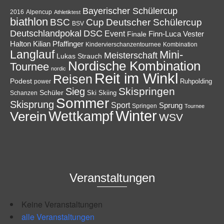
Bayerischer Schülercup
Alpencup
2016
Athletiktest
biathlon
Cup
BSC
Deutscher Schülercup
BSV
Deutschlandpokal
DSC
Event
Finale
Finn-Luca Vester
Halton
Kilian Pfaffinger
Kindervierschanzentournee
Kombination
Langlauf
Mini-
Meisterschaft
Lukas Strauch
Nordische Kombination
Tournee
nordic
Reit im Winkl
Reisen
Podest
Ruhpolding
power
Skispringen
Sieg
Schüler
Ski
Skiing
Schanzen
Sommer
Skisprung
Sport
Sprung
Springen
Tournee
Winter
Wettkampf
Verein
WSV
Veranstaltungen
Keine Veranstaltungen
alle Veranstaltungen