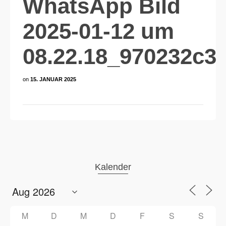
WhatsApp Bild
2025-01-12 um
08.22.18_970232c3
on
15. JANUAR 2025
Kalender
M
D
M
D
F
S
S