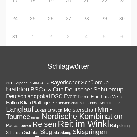
17
18
19
20
21
22
23
24
25
26
27
28
29
30
31
1
2
3
4
5
6
Schlagwörter
Bayerischer Schülercup
Alpencup
2016
Athletiktest
biathlon
Cup
BSC
Deutscher Schülercup
BSV
Deutschlandpokal
DSC
Event
Finale
Finn-Luca Vester
Halton
Kilian Pfaffinger
Kindervierschanzentournee
Kombination
Langlauf
Mini-
Meisterschaft
Lukas Strauch
Nordische Kombination
Tournee
nordic
Reit im Winkl
Reisen
Podest
Ruhpolding
power
Skispringen
Sieg
Schüler
Ski
Skiing
Schanzen