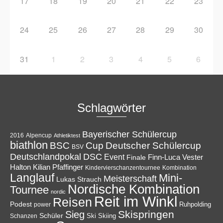
17
18
19
20
21
22
23
24
25
26
27
28
29
30
31
1
2
3
4
5
6
Schlagwörter
Bayerischer Schülercup
Alpencup
2016
Athletiktest
biathlon
Cup
BSC
Deutscher Schülercup
BSV
Deutschlandpokal
DSC
Event
Finale
Finn-Luca Vester
Halton
Kilian Pfaffinger
Kindervierschanzentournee
Kombination
Langlauf
Mini-
Meisterschaft
Lukas Strauch
Nordische Kombination
Tournee
nordic
Reit im Winkl
Reisen
Podest
Ruhpolding
power
Skispringen
Sieg
Schüler
Ski
Skiing
Schanzen