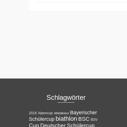
Schlagwörter
Bayerischer
Alpencup
2016
Athletiktest
biathlon
BSC
Schülercup
BSV
Cup
Deutscher Schülercup