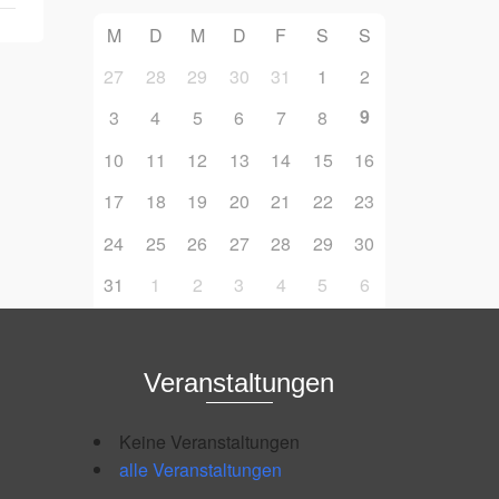
M
D
M
D
F
S
S
27
28
29
30
31
1
2
9
3
4
5
6
7
8
10
11
12
13
14
15
16
17
18
19
20
21
22
23
24
25
26
27
28
29
30
31
1
2
3
4
5
6
Veranstaltungen
Keine Veranstaltungen
alle Veranstaltungen