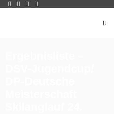
Ergebnisliste –
DSV-Jugendcup/
DP-Deutsche
Meisterschaft
Skilanglauf 24.