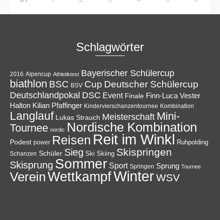
Schlagwörter
Bayerischer Schülercup
Alpencup
2016
Athletiktest
biathlon
Cup
BSC
Deutscher Schülercup
BSV
Deutschlandpokal
DSC
Event
Finale
Finn-Luca Vester
Halton
Kilian Pfaffinger
Kindervierschanzentournee
Kombination
Langlauf
Mini-
Meisterschaft
Lukas Strauch
Nordische Kombination
Tournee
nordic
Reit im Winkl
Reisen
Podest
Ruhpolding
power
Skispringen
Sieg
Schüler
Ski
Skiing
Schanzen
Sommer
Skisprung
Sport
Sprung
Springen
Tournee
Winter
Wettkampf
Verein
WSV