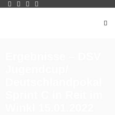
Ergebnisse – DSV
Jugendcup/
Deutschlandpokal
Sprint C in Reit im
Winkl 15.01.2022