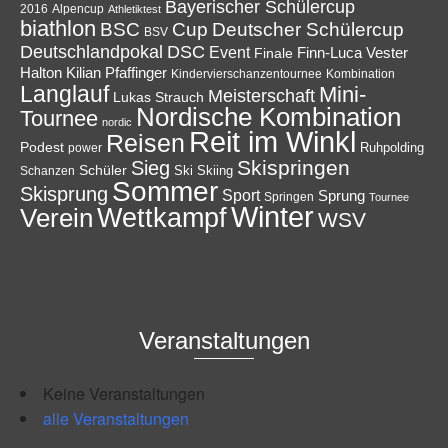
Bayerischer Schülercup
Alpencup
2016
Athletiktest
biathlon
Cup
BSC
Deutscher Schülercup
BSV
Deutschlandpokal
DSC
Event
Finale
Finn-Luca Vester
Halton
Kilian Pfaffinger
Kindervierschanzentournee
Kombination
Langlauf
Mini-
Meisterschaft
Lukas Strauch
Nordische Kombination
Tournee
nordic
Reit im Winkl
Reisen
Podest
Ruhpolding
power
Skispringen
Sieg
Schüler
Ski
Skiing
Schanzen
Sommer
Skisprung
Sport
Sprung
Springen
Tournee
Winter
Wettkampf
Verein
WSV
Veranstaltungen
Keine Veranstaltungen
alle Veranstaltungen