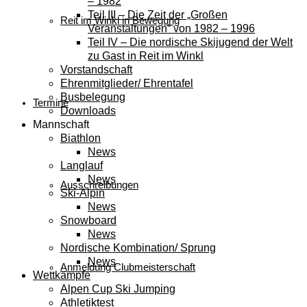
– 1982
Teil III – Die Zeit der „Großen
Reit im Winkl in Bewegung
Veranstaltungen“ von 1982 – 1996
Teil IV – Die nordische Skijugend der Welt
zu Gast in Reit im Winkl
Vorstandschaft
Ehrenmitglieder/ Ehrentafel
Busbelegung
Termine
Downloads
Mannschaft
Biathlon
News
Langlauf
News
Ausschreibungen
Ski-Alpin
News
Snowboard
News
Nordische Kombination/ Sprung
News
Anmeldung Clubmeisterschaft
Wettkämpfe
Alpen Cup Ski Jumping
Athletiktest