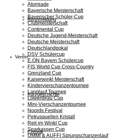
Atomiade
Bayerische Meisterschaft
Bayerischer Schüler-Cup
Rennmeldung
Clubmeisterschaft
Continental Cup
Deutsche Jugend-Meisterschaft
Deutsche Meisterschaft
Deutschlandpokal
DSV Schülercup
Verein
E.ON Bayern Schülercup
FIS World Cup Cross-Country
Grenzland Cup
Kaiserwinkl Meisterschaft
Kindervierschanzentournee
Langlauf Tournee
Kurzgeschichte
Löwenbräu Cup
Mini-Vierschanzentournee
Noords Festival
Petrusquellen Kristall
Reit im Winkl Cup
Sparkassen Cup
Chronik
UMMI & AUFFI Sprungschanzenlauf