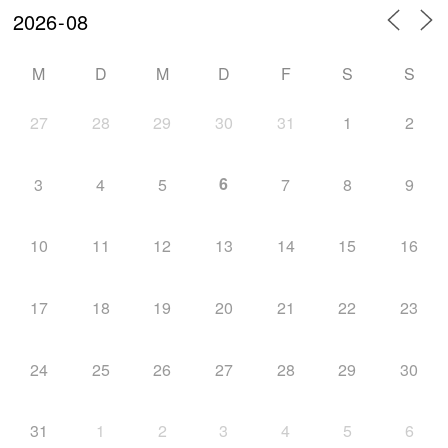
Downloads
M
D
M
D
F
S
S
27
28
29
30
31
1
2
6
3
4
5
7
8
9
Mannschaft
10
11
12
13
14
15
16
17
18
19
20
21
22
23
Biathlon
24
25
26
27
28
29
30
31
1
2
3
4
5
6
News