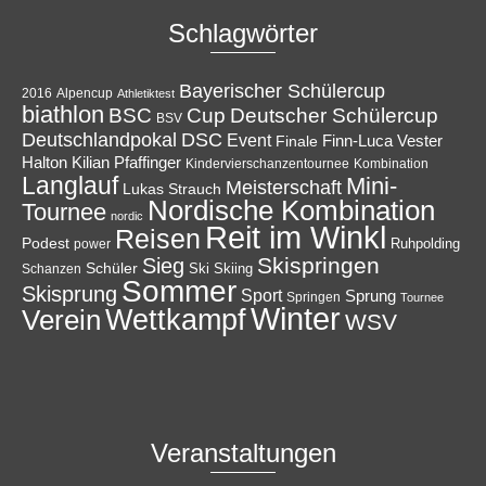
Schlagwörter
Bayerischer Schülercup
Alpencup
2016
Athletiktest
biathlon
Cup
BSC
Deutscher Schülercup
BSV
Deutschlandpokal
DSC
Event
Finale
Finn-Luca Vester
Halton
Kilian Pfaffinger
Kindervierschanzentournee
Kombination
Langlauf
Mini-
Meisterschaft
Lukas Strauch
Nordische Kombination
Tournee
nordic
Reit im Winkl
Reisen
Podest
Ruhpolding
power
Skispringen
Sieg
Schüler
Ski
Skiing
Schanzen
Sommer
Skisprung
Sport
Sprung
Springen
Tournee
Winter
Wettkampf
Verein
WSV
Veranstaltungen