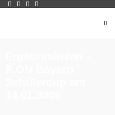
Ergebnislisten –
E.ON Bayern
Schülercup am
14.01.2006