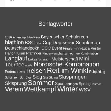
Schlagwörter
Bayerischer Schülercup
Alpencup
2016
Athletiktest
biathlon
Cup
BSC
Deutscher Schülercup
BSV
Deutschlandpokal
DSC
Event
Finale
Finn-Luca Vester
Halton
Kilian Pfaffinger
Kindervierschanzentournee
Kombination
Langlauf
Mini-
Meisterschaft
Lukas Strauch
Nordische Kombination
Tournee
nordic
Reit im Winkl
Reisen
Podest
Ruhpolding
power
Skispringen
Sieg
Schüler
Ski
Skiing
Schanzen
Sommer
Skisprung
Sport
Sprung
Springen
Tournee
Winter
Wettkampf
Verein
WSV