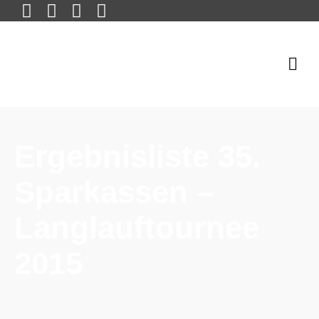
Ergebnisliste 35.
Sparkassen –
Langlauftournee
2015