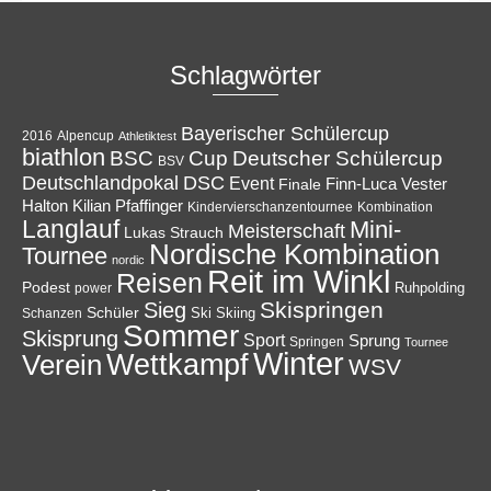
Schlagwörter
Bayerischer Schülercup
Alpencup
2016
Athletiktest
biathlon
Cup
BSC
Deutscher Schülercup
BSV
Deutschlandpokal
DSC
Event
Finale
Finn-Luca Vester
Halton
Kilian Pfaffinger
Kindervierschanzentournee
Kombination
Langlauf
Mini-
Meisterschaft
Lukas Strauch
Nordische Kombination
Tournee
nordic
Reit im Winkl
Reisen
Podest
Ruhpolding
power
Skispringen
Sieg
Schüler
Ski
Skiing
Schanzen
Sommer
Skisprung
Sport
Sprung
Springen
Tournee
Winter
Wettkampf
Verein
WSV